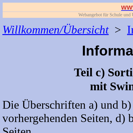
www
Webangebot für Schule und U
Willkommen/Übersicht
>
I
Informa
Teil c) Sor
mit Swi
Die Überschriften a) und b)
vorhergehenden Seiten, d) b
Seiten