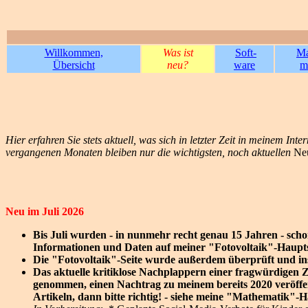
Willkommen,
Was ist
Soft-
Ma
Übersicht
neu?
ware
m
Hier erfahren Sie stets aktuell, was sich in letzter Zeit in meinem I
vergangenen Monaten bleiben nur die wichtigsten, noch aktuellen
Ne
Neu im Juli 2026
Bis Juli wurden - in nunmehr recht genau 15 Jahren - schon
Informationen und Daten auf meiner "Fotovoltaik"-Haupts
Die "Fotovoltaik"-Seite wurde außerdem überprüft und insb
Das aktuelle kritiklose Nachplappern einer fragwürdigen 
genommen, einen Nachtrag zu meinem bereits 2020 veröffe
Artikeln, dann bitte richtig! - siehe meine "Mathematik"-H