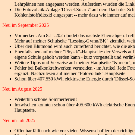
Lehrplänen neu angepasst werden. Außerdem wurden die Links 
Die Fotovoltaik-Anlage 'Düssel-Solar 7' auf dem Dach der Schu
Kohlen(stoff)dioxid eingespart -- mehr dazu wie immer auf mei
Neu im September 2025
Vormerken: Am 8.11.2025 findet das nächste Ehemaligen-Treffe
Mehr auf meiner Schulseite "Lessing-Gymn/BK" ziemlich weit 
Über den Blutmond wird auch zutreffend berichtet, wie die akt
Ebenfalls neu auf meiner "Physik"-Hauptseite: der Verweis a
eigene Schule geholt werden kann - kurz vorgestellt und verlin
Weitere Tipps und Verweise auf meiner Hauptseite "& mehr", um 
Fehler bei Balkonkraftwerken vermeiden - im Artikel 'Jede Fo
ergänzt. Nachzulesen auf meiner "Fotovoltaik"-Hauptseite.
Schon über 407.550 kWh elektrische Energie durch 'Düssel-Solar
Neu im August 2025
Weiterhin schöne Sommerferien!
Inzwischen konnten schon über 405.600 kWh elektrische Energie
Hauptseite.
Neu im Juli 2025
Offenbar fällt nach wie vor vielen Wissenschaftlern der richti