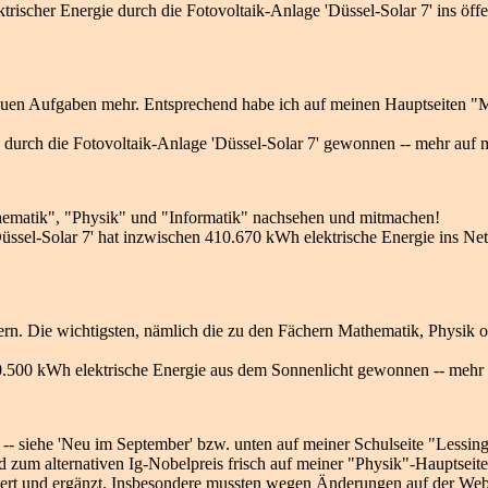
ischer Energie durch die Fotovoltaik-Anlage 'Düssel-Solar 7' ins öffe
 neuen Aufgaben mehr. Entsprechend habe ich auf meinen Hauptseiten 
urch die Fotovoltaik-Anlage 'Düssel-Solar 7' gewonnen -- mehr auf m
hematik", "Physik" und "Informatik" nachsehen und mitmachen!
ssel-Solar 7' hat inzwischen 410.670 kWh elektrische Energie ins Net
ern. Die wichtigsten, nämlich die zu den Fächern Mathematik, Physik 
10.500 kWh elektrische Energie aus dem Sonnenlicht gewonnen -- mehr 
n -- siehe 'Neu im September' bzw. unten auf meiner Schulseite "Less
 zum alternativen Ig-Nobelpreis frisch auf meiner "Physik"-Hauptseite
isiert und ergänzt. Insbesondere mussten wegen Änderungen auf der We