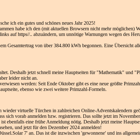
he ich ein gutes und schönes neues Jahr 2025!
rammen habe ich den (mit aktuellen Browsern nicht mehr möglichen) We
links auf https//.. abzuändern, um unnötige Warnungen wegen des Her
t dem Gesamtertrag von über 384.800 kWh begonnen. Eine Übersicht all
altet. Deshalb jetzt schnell meine Hauptseiten für "Mathematik" und 
ber leider nicht an.
verwiesen werden: Seit Ende Oktober gibt es eine neue größte Primzahl
auptseite, ebenso wie zwei weitere Primzahl-Formeln.
n wieder virtuelle Türchen in zahlreichen Online-Adventskalendern ge
s sich vorab anmelden bzw. registrieren. Das sollte jetzt im Novembe
 ist ebenfalls eine frühe Anmeldung nötig. Deshalb jetzt meine Haupts
nsehen, und jetzt für den Dezember 2024 anmelden!
ssel.Solar 7' an. Das ist die inzwischen 'gewonnene' und ins allgeme