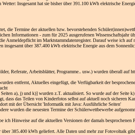
 Wetter: Insgesamt hat sie bisher über 391.100 kWh elektrische Energie 
et, die Termine der aktuellen bzw. bevorstehenden Schüler(innen)wettb
ichen Informationen - zum für 2025 ausgerufenen Wissenschaftsjahr übe
 die Anmeldepflicht im Marktstammdatenregister. Darauf weise ich auf 
en insgesamt über 387.400 kWh elektrische Energie aus dem Sonnenlich
r, Referate, Arbeitsblätter, Programme.. usw.) wurden überall auf htt
e wurden entfernt, Aktuelles eingefügt, die Verfügbarkeit der besproch
acht
 Seiten a), j) und k)] wurden z.T. aktualisiert. So wurde auf der Seite
igt, dass das Teilen von Kinderfotos selbst auf aktuell noch sicheren 
dort mit der Übersicht 'Informatik mit Java: Ausführliche Seiten'
ondere wurden die neuesten Termine der Schülerwettbewerbe aufgenom
be ich Hinweise auf die aktuellen Versionen der damals besprochenen 
r über 385.400 kWh geliefert. Alle Daten und mehr zur Fotovoltaik gibt