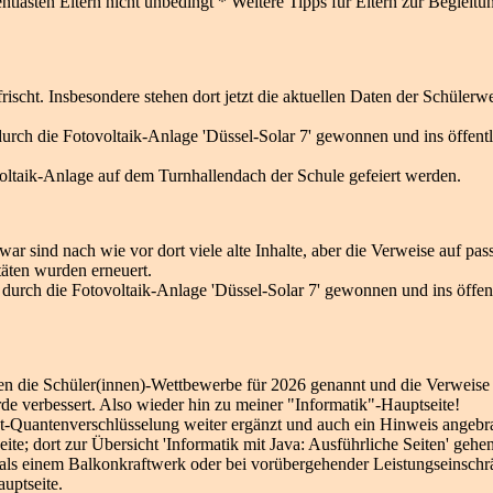
tlasten Eltern nicht unbedingt * Weitere Tipps für Eltern zur Begleitu
ischt. Insbesondere stehen dort jetzt die aktuellen Daten der Schül
ch die Fotovoltaik-Anlage 'Düssel-Solar 7' gewonnen und ins öffentli
ltaik-Anlage auf dem Turnhallendach der Schule gefeiert werden.
r sind nach wie vor dort viele alte Inhalte, aber die Verweise auf pas
täten wurden erneuert.
urch die Fotovoltaik-Anlage 'Düssel-Solar 7' gewonnen und ins öffent
rden die Schüler(innen)-Wettbewerbe für 2026 genannt und die Verweise
e verbessert. Also wieder hin zu meiner "Informatik"-Hauptseite!
st-Quantenverschlüsselung weiter ergänzt und auch ein Hinweis angeb
ite; dort zur Übersicht 'Informatik mit Java: Ausführliche Seiten' geh
r als einem Balkonkraftwerk oder bei vorübergehender Leistungseinsc
uptseite.