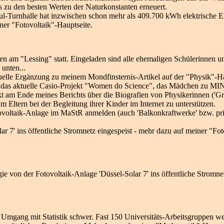
zu den besten Werten der Naturkonstanten erneuert.
l-Turnhalle hat inzwischen schon mehr als 409.700 kWh elektrische Ene
ner "Fotovoltaik"-Hauptseite.
n am "Lessing" statt. Eingeladen sind alle ehemaligen Schülerinnen u
unten...
uelle Ergänzung zu meinem Mondfinsternis-Artikel auf der "Physik"-Hau
uf das aktuelle Casio-Projekt "Women do Science", das Mädchen zu MI
kt am Ende meines Berichts über die Biografien von Physikerinnen ('Gr
Eltern bei der Begleitung ihrer Kinder im Internet zu unterstützen.
tovoltaik-Anlage im MaStR anmelden (auch 'Balkonkraftwerke' bzw. pr
 7' ins öffentliche Stromnetz eingespeist - mehr dazu auf meiner "Fot
 von der Fotovoltaik-Anlage 'Düssel-Solar 7' ins öffentliche Stromnet
ge Umgang mit Statistik schwer. Fast 150 Universitäts-Arbeitsgruppen w