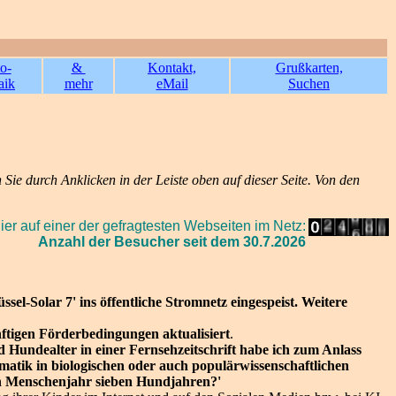
o-
&
Kontakt,
Grußkarten,
aik
mehr
eMail
Suchen
 Sie durch Anklicken in der Leiste oben auf dieser Seite. Von den
hier auf einer der gefragtesten Webseiten im Netz:
Anzahl der Besucher seit dem 30.7.2026
el-Solar 7' ins öffentliche Stromnetz eingespeist. Weitere
nftigen Förderbedingungen aktualisiert
.
Hundealter in einer Fernsehzeitschrift habe ich zum Anlass
tik in biologischen oder auch populärwissenschaftlichen
 ein Menschenjahr sieben Hundjahren?'