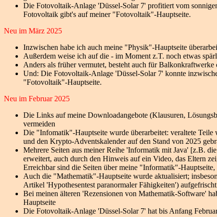
Die Fotovoltaik-Anlage 'Düssel-Solar 7' profitiert vom sonnigen
Fotovoltaik gibt's auf meiner "Fotovoltaik"-Hauptseite.
Neu im März 2025
Inzwischen habe ich auch meine "Physik"-Hauptseite überarbeit
Außerdem weise ich auf die - im Moment z.T. noch etwas spärl
Anders als früher vermutet, besteht auch für Balkonkraftwerke
Und: Die Fotovoltaik-Anlage 'Düssel-Solar 7' konnte inzwisch
"Fotovoltaik"-Hauptseite.
Neu im Februar 2025
Die Links auf meine Downloadangebote (Klausuren, Lösungsbilde
vermeiden
Die "Infomatik"-Hauptseite wurde überarbeitet: veraltete Teil
und den Krypto-Adventskalender auf den Stand von 2025 gebr
Mehrere Seiten aus meiner Reihe 'Informatik mit Java' [z.B. die
erweitert, auch durch den Hinweis auf ein Video, das Eltern ze
Erreichbar sind die Seiten über meine "Informatik"-Hauptseite, 
Auch die "Mathematik"-Hauptseite wurde aktualisiert; insbes
Artikel 'Hypothesentest paranormaler Fähigkeiten') aufgefrischt
Bei meinen älteren 'Rezensionen von Mathematik-Software' ha
Hauptseite
Die Fotovoltaik-Anlage 'Düssel-Solar 7' hat bis Anfang Februa