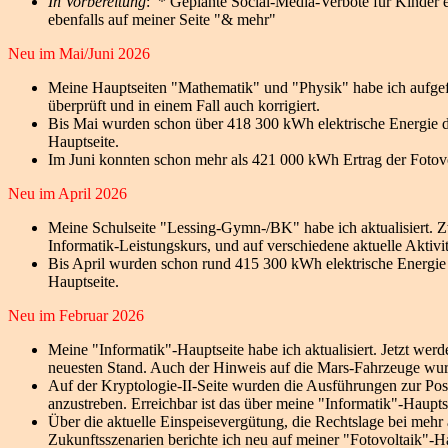
In Vorbereitung
: * Geplante Social-Media-Verbote für Kinder en
ebenfalls auf meiner Seite "& mehr"
Neu im Mai/Juni 2026
Meine Hauptseiten "Mathematik" und "Physik" habe ich aufgefr
überprüft und in einem Fall auch korrigiert.
Bis Mai wurden schon über 418 300 kWh elektrische Energie dur
Hauptseite.
Im Juni konnten schon mehr als 421 000 kWh Ertrag der Fotovo
Neu im April 2026
Meine Schulseite "Lessing-Gymn-/BK" habe ich aktualisiert. Zwa
Informatik-Leistungskurs, und auf verschiedene aktuelle Aktivi
Bis April wurden schon rund 415 300 kWh elektrische Energie d
Hauptseite.
Neu im Februar 2026
Meine "Informatik"-Hauptseite habe ich aktualisiert. Jetzt we
neuesten Stand. Auch der Hinweis auf die Mars-Fahrzeuge wurd
Auf der Kryptologie-II-Seite wurden die Ausführungen zur Po
anzustreben. Erreichbar ist das über meine "Informatik"-Hauptse
Über die aktuelle Einspeisevergütung, die Rechtslage bei meh
Zukunftsszenarien berichte ich neu auf meiner "Fotovoltaik"-Ha