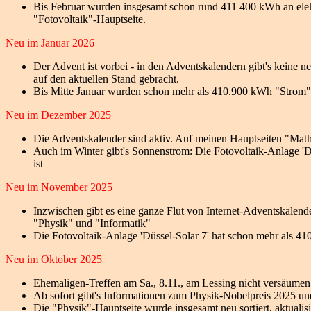
Bis Februar wurden insgesamt schon rund 411 400 kWh an elektr
"Fotovoltaik"-Hauptseite.
Neu im Januar 2026
Der Advent ist vorbei - in den Adventskalendern gibt's keine
auf den aktuellen Stand gebracht.
Bis Mitte Januar wurden schon mehr als 410.900 kWh "Strom" d
Neu im Dezember 2025
Die Adventskalender sind aktiv. Auf meinen Hauptseiten "Mat
Auch im Winter gibt's Sonnenstrom: Die Fotovoltaik-Anlage 'Dü
ist
Neu im November 2025
Inzwischen gibt es eine ganze Flut von Internet-Adventskalend
"Physik" und "Informatik"
Die Fotovoltaik-Anlage 'Düssel-Solar 7' hat schon mehr als 4
Neu im Oktober 2025
Ehemaligen-Treffen am Sa., 8.11., am Lessing nicht versäume
Ab sofort gibt's Informationen zum Physik-Nobelpreis 2025 und
Die "Physik"-Hauptseite wurde insgesamt neu sortiert, aktual