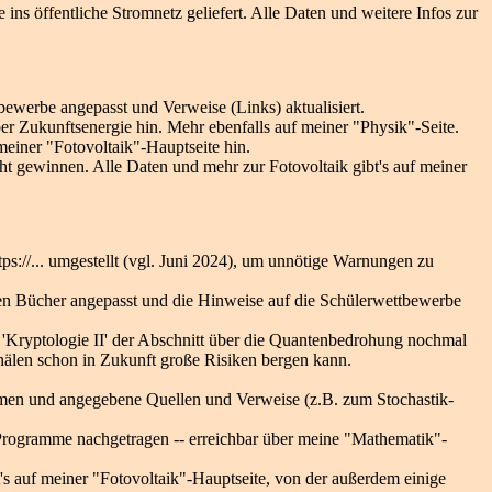
ins öffentliche Stromnetz geliefert. Alle Daten und weitere Infos zur
ewerbe angepasst und Verweise (Links) aktualisiert.
r Zukunftsenergie hin. Mehr ebenfalls auf meiner "Physik"-Seite.
meiner "Fotovoltaik"-Hauptseite hin.
t gewinnen. Alle Daten und mehr zur Fotovoltaik gibt's auf meiner
ps://... umgestellt (vgl. Juni 2024), um unnötige Warnungen zu
enen Bücher angepasst und die Hinweise auf die Schülerwettbewerbe
 k) 'Kryptologie II' der Abschnitt über die Quantenbedrohung nochmal
Kanälen schon in Zukunft große Risiken bergen kann.
men und angegebene Quellen und Verweise (z.B. zum Stochastik-
Programme nachgetragen -- erreichbar über meine "Mathematik"-
's auf meiner "Fotovoltaik"-Hauptseite, von der außerdem einige