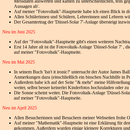
Messdaten auswerten und kamen zu unterschiedlichen, teils geg
Aussagen ab'.
Auf meiner "Fotovoltaik"-Hauptseite habe ich einen Blick in 
Allen Schülerinnen und Schülern, Lehrerinnen und Lehrern w
Der Gesamtertrag der 'Düssel-Solar 7'-Anlage übersteigt inzwi
Neu im Juni 2025
Auf der "Fotovoltaik"-Hauptseite gibt's einen weiteren Nachtra
Erst 14 Jahre alt ist die Fotovoltaik-Anlage 'Düssel-Solar 7' ,
auf meiner "Fotovoltaik"-Hauptseite.
Neu im Mai 2025
In seinem Buch 'Isn't it ironic?' untersucht der Autor James B
Anmerkungen dazu (einschließlich ein bisschen Nachhilfe in P
Außerdem habe ich auf der Seite "& mehr" meine Hilfestellungen
weiter, selbst besser keinerlei Kinderfotos hochzuladen oder zu 
Die Sonne scheint weiter. Die Fotovoltaik-Anlage 'Düssel-Solar
auf meiner "Fotovoltaik"-Hauptseite.
Neu im April 2025
Allen Besucherinnen und Besuchern meiner Webseiten frohe Ost
Auf meiner "Mathematik"-Hauptseite ist eine Erklärung für de
gekommen. Außerdem wurden einige kleinere Korrekturen und 