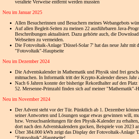
veraltete Verweise entfernt werden mussten
Neu im Januar 2025
Allen Besucherinnen und Besuchern meines Webangebots wünsc
Auf allen Begleit-Seiten zu meinen 22 ausführbaren Java-Prog
Beschreibungen aktualisiert. Dazu gehörte auch, die Download
Webseiten zu vermeiden.
Die Fotovoltaik-Anlage 'Düssel-Solar 7' hat das neue Jahr mi
"Fotovoltaik"-Hauptseite
Neu im Dezember 2024
Die Adventskalender in Mathematik und Physik sind frei gesch
mitmachen. In Informatik tritt der Krypto-Kalender dieses Jahr a
Nach 6 Jahren konnte der bisherige Rekordhalter auf den Platz 
52. Mersenne-Primzahl finden sich auf meiner "Mathematik"-H
Neu im November 2024
Der Advent steht vor der Tür. Pünktlich ab 1. Dezember könne
seiner Antworten und Lösungen sogar etwas gewinnen will, mus
bzw. Versuchsanleitungen für den Physik-Kalender zu erhalten,
dort nach den Adventskalendern gucken, Beispiele von 2023 a
Über 384.000 kWh zeigt das Display der Fotovoltaik-Anlage 'Dü
"Fotovoltaik"-Hauptseite!