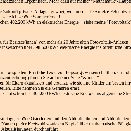
ensätzlichen Ergebnissen. Mehr dazu auf meiner "Mathematik"-Hauptsei
die Zukunft privater Anlagen gewagt, weil unscharfe Anreize Fehlentw
ünsche ich schöne Sommerferien!
schen 402.200 kWh an elektrischer Energie -- siehe meine "Fotovoltaik
g für Besitzer(innen) von mehr als 20 Jahre alten Fotovoltaik-Anlagen.
 die inzwischen über 398.600 kWh elektrische Energie ins öffentliche S
all mit gespieltem Ernst die Texte von Popsongs wissenschaftlich. Grun
rozentrechnung) finden Sie auf meiner Seite "& mehr".
 für Eltern aktualisiert und ergänzt, wie sie ihre Kinder am besten i
teilen. Bitte nehmen Sie die Gefahren ernst!
 7' hat schon fast 395.000 kWh elektrische Energie ins allgemeine Str
ertage, schöne Osterferien und den Abiturientinnen und Abiturienten
n Namen pi der Kreiszahl sowie ein Kapitel über mathematische Fähigk
Aktualisierungen durchgeführt.