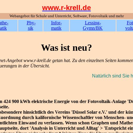
www.r-krell.de
Webangebot für Schule und Unterricht, Software, Fotovoltaik und mehr
the-
Phy-
Infor-
Lessing-
Fot
atik
sik
matik
Gymn/BK
volt
Was ist neu?
nternet-Angebot www.r-krell.de getan hat. Zu den einzelnen Seiten kommen
uerungen
in der Übersicht.
Natürlich sind Sie 
 424 900 kWh elektrische Energie von der Fotovoltaik-Anlage 'Düss
eite.
esondere hinsichtlich des Vereins 'Düssel Solar e.V.' und der kü
Zuordnung durch kalifornische Wissenschaftler von Menschen- und 
ntlichten Einwand zu verfassen. Wenn schon Graphen und Mathema
auptseite, dort 'Analysis in Unterricht und Alltag' > 'Entspricht