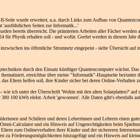
-Seite wurde erweitert, u.a. durch Links zum Aufbau von Quantencompu
 'ausführlichen Seiten zur Informatik...'
urden bereits überreicht. Die prämierten Arbeiten aller Fächer werden
4 für Physik erhalten soll - und wofür. Geehrt werden in diesem Jahr d
nzwischen ins öffentliche Stromnetz eingepeist - siehe Übersicht auf 
gstechniken durch den Einsatz künftiger Quantencomputer wächst. Das
 thematisiert, erreichbar über meine "Informatik"-Hauptseite bei/unter d
 das Eltern helfen soll, ihre Kinder sicher bei deren Online-Verhalten 
-- wie ich unter der Überschrift 'Wohin mit den alten Solarplatten?' au
380 100 kWh elektr. Arbeit 'gewonnen'. Alle Daten gibt's ebenfalls au
lerinnen und Schülern und deren Lehrerinnen und Lehrern einen guten 
Omni-Calculator und ein Hinweis auf Ungerechtigkeiten beim Spielmod
 Eltern zum Onlineverhalten ihrer Kinder und der sichereren Internetnu
n zu Förderungsmöglichkeiten hinzugefügt und ein Hinweis auf klein