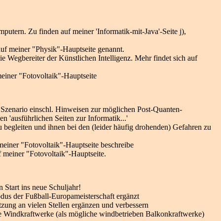
tern. Zu finden auf meiner 'Informatik-mit-Java'-Seite j),
 auf meiner "Physik"-Hauptseite genannt.
ie Wegbereiter der Künstlichen Intelligenz. Mehr findet sich auf
meiner "Fotovoltaik"-Hauptseite
 Szenario einschl. Hinweisen zur möglichen Post-Quanten-
en 'ausführlichen Seiten zur Informatik...'
zu begleiten und ihnen bei den (leider häufig drohenden) Gefahren zu
f meiner "Fotovoltaik"-Hauptseite beschreibe
f meiner "Fotovoltaik"-Hauptseite.
Start ins neue Schuljahr!
us der Fußball-Europameisterschaft ergänzt
tzung an vielen Stellen ergänzen und verbessern
e Windkraftwerke (als mögliche windbetrieben Balkonkraftwerke)