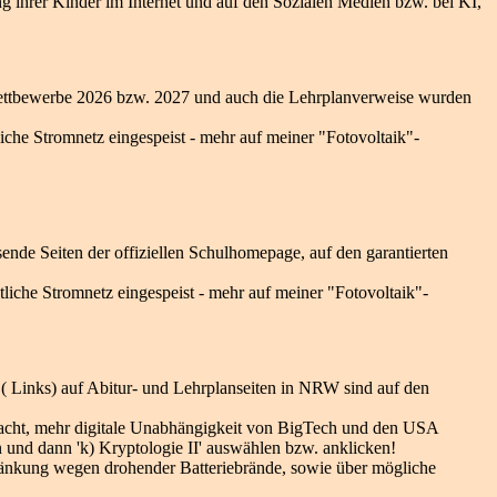
ng ihrer Kinder im Internet und auf den Sozialen Medien bzw. bei KI,
erwettbewerbe 2026 bzw. 2027 und auch die Lehrplanverweise wurden
che Stromnetz eingespeist - mehr auf meiner "Fotovoltaik"-
sende Seiten der offiziellen Schulhomepage, auf den garantierten
liche Stromnetz eingespeist - mehr auf meiner "Fotovoltaik"-
 ( Links) auf Abitur- und Lehrplanseiten in NRW sind auf den
racht, mehr digitale Unabhängigkeit von BigTech und den USA
en und dann 'k) Kryptologie II' auswählen bzw. anklicken!
hränkung wegen drohender Batteriebrände, sowie über mögliche