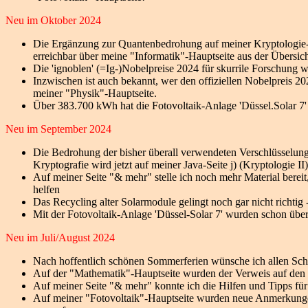
Neu im Oktober 2024
Die Ergänzung zur Quantenbedrohung auf meiner Kryptologie-II
erreichbar über meine "Informatik"-Hauptseite aus der Übersicht
Die 'ignoblen' (=Ig-)Nobelpreise 2024 für skurrile Forschung w
Inzwischen ist auch bekannt, wer den offiziellen Nobelpreis 202
meiner "Physik"-Hauptseite.
Über 383.700 kWh hat die Fotovoltaik-Anlage 'Düssel.Solar 7' i
Neu im September 2024
Die Bedrohung der bisher überall verwendeten Verschlüsselun
Kryptografie wird jetzt auf meiner Java-Seite j) (Kryptologie II)
Auf meiner Seite "& mehr" stelle ich noch mehr Material bereit,
helfen
Das Recycling alter Solarmodule gelingt noch gar nicht richtig 
Mit der Fotovoltaik-Anlage 'Düssel-Solar 7' wurden schon über 
Neu im Juli/August 2024
Nach hoffentlich schönen Sommerferien wünsche ich allen Schü
Auf der "Mathematik"-Hauptseite wurden der Verweis auf den 
Auf meiner Seite "& mehr" konnte ich die Hilfen und Tipps für
Auf meiner "Fotovoltaik"-Hauptseite wurden neue Anmerkunge