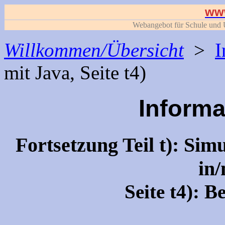
www
Webangebot für Schule und U
Willkommen/Übersicht
>
I
mit Java, Seite t4)
Informa
Fortsetzung Teil t): Sim
in/
Seite t4): 