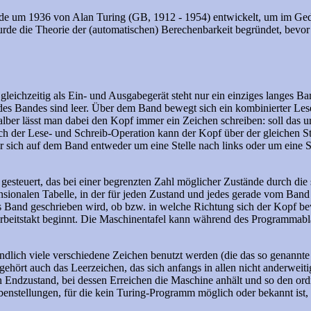
rde um 1936 von Alan Turing (GB, 1912 - 1954) entwickelt, um im G
e die Theorie der (automatischen) Berechenbarkeit begründet, bevor e
gleichzeitig als Ein- und Ausgabegerät steht nur ein einziges langes B
 des Bandes sind leer. Über dem Band bewegt sich ein kombinierter Les
lber lässt man dabei den Kopf immer ein Zeichen schreiben: soll das urs
ch der Lese- und Schreib-Operation kann der Kopf über der gleichen Ste
er sich auf dem Band entweder um eine Stelle nach links oder um eine S
steuert, das bei einer begrenzten Zahl möglicher Zustände durch die
ensionalen Tabelle, in der für jeden Zustand und jedes gerade vom Ban
ufs Band geschrieben wird, ob bzw. in welche Richtung sich der Kopf b
rbeitstakt beginnt. Die Maschinentafel kann während des Programmabl
ndlich viele verschiedene Zeichen benutzt werden (die das so genannte
ehört auch das Leerzeichen, das sich anfangs in allen nicht anderweitig
in Endzustand, bei dessen Erreichen die Maschine anhält und so den 
enstellungen, für die kein Turing-Programm möglich oder bekannt ist, 