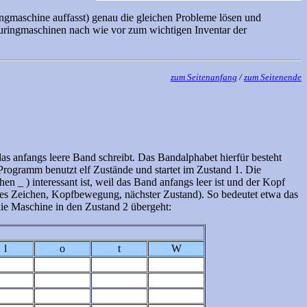
ngmaschine auffasst) genau die gleichen Probleme lösen und
uringmaschinen nach wie vor zum wichtigen Inventar der
zum Seitenanfang
/
zum Seitenende
 anfangs leere Band schreibt. Das Bandalphabet hierfür besteht
 Programm benutzt elf Zustände und startet im Zustand 1. Die
en _ ) interessant ist, weil das Band anfangs leer ist und der Kopf
neues Zeichen, Kopfbewegung, nächster Zustand). So bedeutet etwa das
die Maschine in den Zustand 2 übergeht:
l
o
t
W