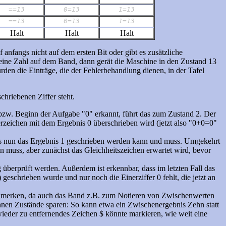
==13
0=13
1=13
==13
0=13
1=13
Halt
Halt
Halt
 anfangs nicht auf dem ersten Bit oder gibt es zusätzliche
 eine Zahl auf dem Band, dann gerät die Maschine in den Zustand 13
rden die Einträge, die der Fehlerbehandlung dienen, in der Tafel
chriebenen Ziffer steht.
 bzw. Beginn der Aufgabe "0" erkannt, führt das zum Zustand 2. Der
rzeichen mit dem Ergebnis 0 überschrieben wird (jetzt also "0+0=0"
ss nun das Ergebnis 1 geschrieben werden kann und muss. Umgekehrt
in muss, aber zunächst das Gleichheitszeichen erwartet wird, bevor
überprüft werden. Außerdem ist erkennbar, dass im letzten Fall das
 geschrieben wurde und nur noch die Einerziffer 0 fehlt, die jetzt an
 zu merken, da auch das Band z.B. zum Notieren von Zwischenwerten
nnen Zustände sparen: So kann etwa ein Zwischenergebnis Zehn statt
 wieder zu entfernendes Zeichen $ könnte markieren, wie weit eine