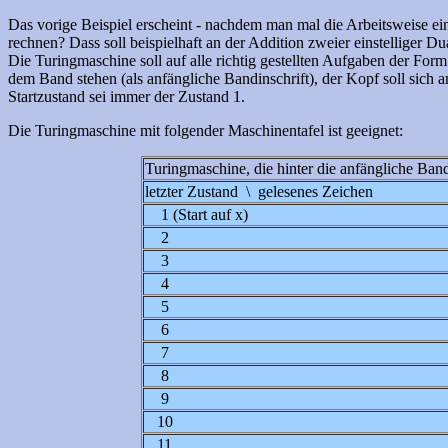
Das vorige Beispiel erscheint - nachdem man mal die Arbeitsweise ein
rechnen? Dass soll beispielhaft an der Addition zweier einstelliger D
Die Turingmaschine soll auf alle richtig gestellten Aufgaben der Fo
dem Band stehen (als anfängliche Bandinschrift), der Kopf soll sich 
Startzustand sei immer der Zustand 1.
Die Turingmaschine mit folgender Maschinentafel ist geeignet:
Turingmaschine, die hinter die anfängliche Ban
letzter Zustand \ gelesenes Zeichen
1 (Start auf x)
2
3
4
5
6
7
8
9
10
11