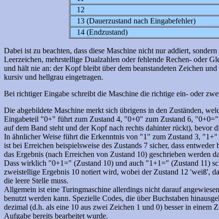
12
13 (Dauerzustand nach Eingabefehler)
14 (Endzustand)
Dabei ist zu beachten, dass diese Maschine nicht nur addiert, sondern 
Leerzeichen, mehrstellige Dualzahlen oder fehlende Rechen- oder Gle
und hält nie an: der Kopf bleibt über dem beanstandeten Zeichen und 
kursiv und hellgrau eingetragen.
Bei richtiger Eingabe schreibt die Maschine die richtige ein- oder zwe
Die abgebildete Maschine merkt sich übrigens in den Zuständen, wel
Eingabeteil "0+" führt zum Zustand 4, "0+0" zum Zustand 6, "0+0=" z
auf dem Band steht und der Kopf nach rechts dahinter rückt), bevor d
In ähnlicher Weise führt die Erkenntnis von "1" zum Zustand 3, "1
ist bei Erreichen beispielsweise des Zustands 7 sicher, dass entweder
das Ergebnis (nach Erreichen von Zustand 10) geschrieben werden da
Dass wirklich "0+1=" (Zustand 10) und auch "1+1=" (Zustand 11) schr
zweistellige Ergebnis 10 notiert wird, wobei der Zustand 12 'weiß', da
die leere Stelle muss.
Allgemein ist eine Turingmaschine allerdings nicht darauf angewies
benutzt werden kann. Spezielle Codes, die über Buchstaben hinausge
dezimal (d.h. als eine 10 aus zwei Zeichen 1 und 0) besser in einem Z
Aufgabe bereits bearbeitet wurde.