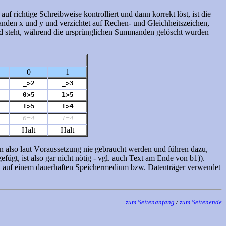
f richtige Schreibweise kontrolliert und dann korrekt löst, ist die
anden x und y und verzichtet auf Rechen- und Gleichheitszeichen,
nd steht, während die ursprünglichen Summanden gelöscht wurden
0
1
_>2
_>3
0>5
1>5
1>5
1>4
0=4
1=4
Halt
Halt
en also laut Voraussetzung nie gebraucht werden und führen dazu,
efügt, ist also gar nicht nötig - vgl. auch Text am Ende von b1)).
n auf einem dauerhaften Speichermedium bzw. Datenträger verwendet
zum Seitenanfang
/
zum Seitenende