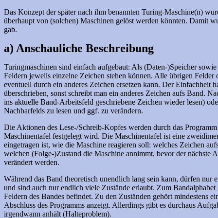
Das Konzept der später nach ihm benannten Turing-Maschine(n) wu
überhaupt von (solchen) Maschinen gelöst werden könnten. Damit wurd
gab.
a) Anschauliche Beschreibung
Turingmaschinen sind einfach aufgebaut: Als (Daten-)Speicher sowie 
Feldern jeweils einzelne Zeichen stehen können. Alle übrigen Felder
eventuell durch ein anderes Zeichen ersetzen kann. Der Einfachheit ha
überschrieben, sonst schreibt man ein anderes Zeichen aufs Band. Na
ins aktuelle Band-Arbeitsfeld geschriebene Zeichen wieder lesen) od
Nachbarfelds zu lesen und ggf. zu verändern.
Die Aktionen des Lese-/Schreib-Kopfes werden durch das Programm ge
Maschinentafel festgelegt wird. Die Maschinentafel ist eine zweidim
eingetragen ist, wie die Maschine reagieren soll: welches Zeichen a
welchen (Folge-)Zustand die Maschine annimmt, bevor der nächste A
verändert werden.
Während das Band theoretisch unendlich lang sein kann, dürfen nur e
und sind auch nur endlich viele Zustände erlaubt. Zum Bandalphabet g
Feldern des Bandes befindet. Zu den Zuständen gehört mindestens e
Abschluss des Programms anzeigt. Allerdings gibt es durchaus Aufgab
irgendwann anhält (Halteproblem).