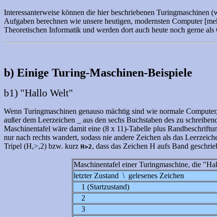
Interessanterweise können die hier beschriebenen Turingmaschinen 
Aufgaben berechnen wie unsere heutigen, modernsten Computer [mehr
Theoretischen Informatik und werden dort auch heute noch gerne al
b) Einige Turing-Maschinen-Beispiele
b1) "Hallo Welt"
Wenn Turingmaschinen genauso mächtig sind wie normale Computer, da
außer dem Leerzeichen _ aus den sechs Buchstaben des zu schreibenden
Maschinentafel wäre damit eine (8 x 11)-Tabelle plus Randbeschriftung,
nur nach rechts wandert, sodass nie andere Zeichen als das Leerzeic
Tripel (H,>,2) bzw. kurz
, dass das Zeichen H aufs Band geschrie
H>2
Maschinentafel einer Turingmaschine, die "Hall
letzter Zustand \ gelesenes Zeichen
1 (Startzustand)
2
3