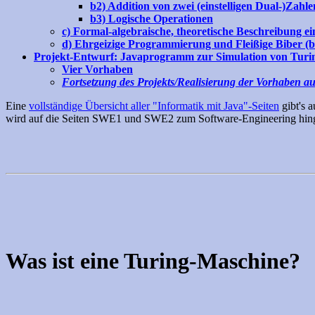
b2) Addition von zwei (einstelligen Dual-)Zahle
b3) Logische Operationen
c) Formal-algebraische, theoretische Beschreibung e
d) Ehrgeizige Programmierung und Fleißige Biber (b
Projekt-Entwurf: Javaprogramm zur Simulation von Tur
Vier Vorhaben
Fortsetzung des Projekts/Realisierung der Vorhaben au
Eine
vollständige Übersicht aller "Informatik mit Java"-Seiten
gibt's 
wird auf die Seiten SWE1 und SWE2 zum Software-Engineering hin
Was ist eine Turing-Maschine?