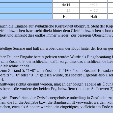
0>14
+=13
_=13
+=13
Halt
Halt
auch die Eingabe auf syntaktische Korrektheit überprüft. Steht der Kopf
ichheitszeichen bzw. steht direkt hinter dem Gleichheitszeichen schon
liest und schreibt dies endlos immer wieder! Zur besseren Übersicht wu
istellige Summe und hält an, wobei dann der Kopf hinter der letzten ges
cher Teil der Eingabe bereits gelesen wurde: Wurde als Eingabeanfang
um Zustand 9, der schließlich dafür sorgt, dass das anschließende Lee
ie Maschine anhält.
+" zum Zustand 5, "1+0" zum Zustand 7, "1+0=" zum Zustand 10, soda
 bereits "1+0" oder "0+1" gelesen wurde, das spätere Ergebnis also 1 se
rf.
ittweise richtig erkannt werden, mag an der obigen Tabelle als Übung 
s bereits die vordere der beiden Ergebnisziffern (mit dem Stellenwert 2)
en, sich Fortschritte oder Zwischenergebnisse unbedingt in Zuständen
hen, die für die Aufgabe bzw. die Bandinschrift verwendet werden, kö
eichen, etwa als A notiert werden; ein eingefügtes, vielleicht am Ende