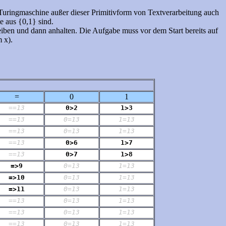
e Turingmaschine außer dieser Primitivform von Textverarbeitung auch
e aus {0,1} sind.
eiben und dann anhalten. Die Aufgabe muss vor dem Start bereits auf
 x).
=
0
1
==13
0>2
1>3
==13
0=13
1=13
==13
0=13
1=13
==13
0>6
1>7
==13
0>7
1>8
=>9
0=13
1=13
=>10
0=13
1=13
=>11
0=13
1=13
==13
0=13
1=13
==13
0=13
1=13
==13
0=13
1=13