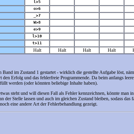
l>5
o>6
_>7
W>8
e>9
l>10
t>11
Halt
Halt
Halt
Halt
en Band im Zustand 1 gestartet - wirklich die gestellte Aufgabe löst, n
iert den Erfolg und das fehlerfreie Programmende. Da beim anfangs lee
füllt werden (oder könnten beliebige Inhalte haben).
s steht und will diesen Fall als Fehler kennzeichnen, könnte man in al
 an der Stelle lassen und auch im gleichen Zustand bleiben, sodass das
 noch eine andere Art der Fehlerbehandlung gezeigt.