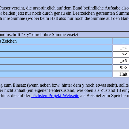
rser vereint, die ursprünglich auf dem Band befindliche Aufgabe also au
er beiden jetzt nur noch durch genau ein Leerzeichen getrennten Summ
rch ihre Summe (wobei beim Halt also nur noch die Summe auf den Ba
ndinschrift "x y" durch ihre Summe ersetzt
s Zeichen
_
_=1
_>2
_>3
0>5
Halt
g zum Einsatz (wenn neben bzw. hinter dem y noch etwas steht), sollt
er nicht anhält (ein eigener Fehlerzustand, wie oben als Zustand 13 eing
hine, die auf der
nächsten Projekt-Webseite
als Beispiel zum Speicher