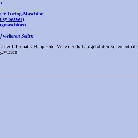
n
iner Turing-Maschine
usy beaver)
ingmaschinen
f weiteren Seiten
auf der Informatik-Hauptseite. Viele der dort aufgeführten Seiten enth
gewiesen.