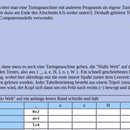
(wobei man eine Turingmaschine mit anderem Programm als eigene Turi
 dazu am Ende des Abschnitts b3) weiter unten!]. Deshalb gehören T
s Computermodelle verwendet.
nn muss es auch eine Turingmaschine geben, die "Hallo Welt" auf das
 Textes, also aus { _, a, e, H, l, o, t, W }. Ein schnell geschriebenes
 wobei hier allerdings nur die erste innere Spalte (unter dem Leerzeich
hen gelesen werden. Jeder Tabelleneintrag besteht aus einem Tripel: (
ben wird, der Kopf sich dann um ein Feld nach rechts (>) bewegt und 
o Welt" auf ein anfangs leeres Band schreibt und hält
_
a
e
H
H>2
a>3
l>4