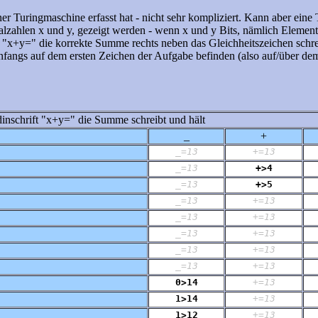
er Turingmaschine erfasst hat - nicht sehr kompliziert. Kann aber ein
ualzahlen x und y, gezeigt werden - wenn x und y Bits, nämlich Element
rm "x+y=" die korrekte Summe rechts neben das Gleichheitszeichen schr
anfangs auf dem ersten Zeichen der Aufgabe befinden (also auf/über dem
dinschrift "x+y=" die Summe schreibt und hält
_
+
_=13
+=13
_=13
+>4
_=13
+>5
_=13
+=13
_=13
+=13
_=13
+=13
_=13
+=13
_=13
+=13
0>14
+=13
1>14
+=13
1>12
+=13