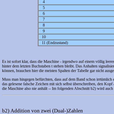
4
5
6
7
8
9
10
11 (Endzustand)
Es ist sofort klar, dass die Maschine - irgendwo auf einem völlig leer
hinter dem letzten Buchstaben t stehen bleibt. Das Anhalten signalis
können, brauchen hier die meisten Spalten der Tabelle gar nicht ausge
Muss man hingegen befürchten, dass auf dem Band schon irrtümlich etwa
das gelesene falsche Zeichen mit sich selbst überschreiben, den Kopf
die Maschine also nie anhält -- Im folgenden Abschnitt b2) wird auch
b2) Addition von zwei (Dual-)Zahlen