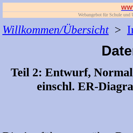
www
Webangebot für Schule und U
Willkommen/Übersicht
>
I
Dat
Teil 2: Entwurf, Norma
einschl. ER-Diag